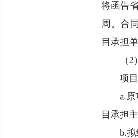
将函告
周。合
目承担
（2）
项目承
a.原项
目承担
b.拟继