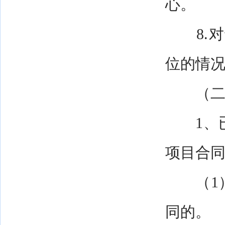
心。
8.对
位的情
（二）
1、已
项目合
（1）
同的。