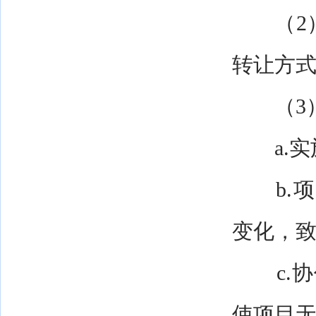
（2）
转让方
（3）
a.实
b.项
变化，
c.协
使项目