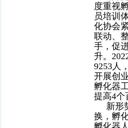
度重视
员培训
化协会
联动、
手，促
升。
202
9253
人
开展创
孵化器
提高
4
个
新形
换，孵
孵化器