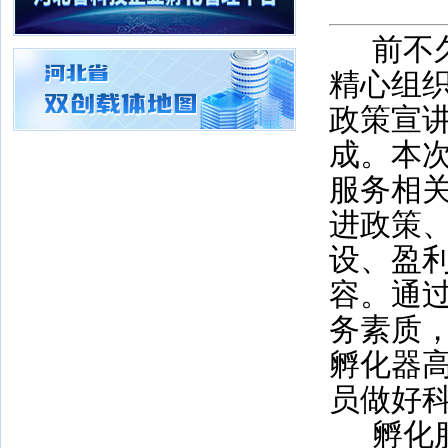
前不
精心组
政策宣
成。本
服务相
进政策
设、盈
容。通
务素质
孵化器
员做好
孵化