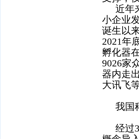
近年
小企业
诞生以
2021
年
孵化器
9026
家
器内走
大讯飞
我国
经过