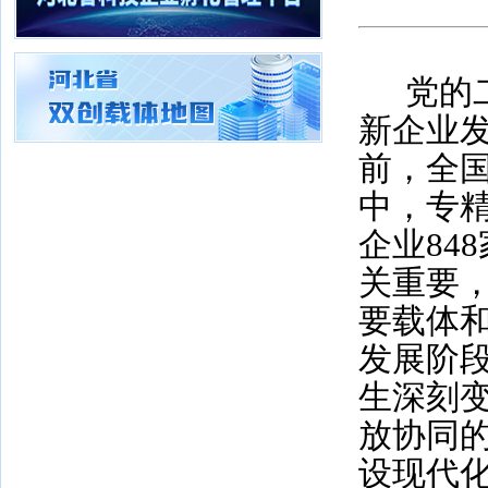
党的
新企业
前，全
中，专精
企业
848
关重要
要载体
发展阶
生深刻
放协同
设现代