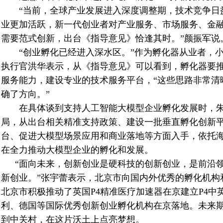
“当前，全球产业发展进入深度调整期，技术竞争日
业更加活跃，新一代创业者对产业服务、市场服务、金
需要范式创新，出台《指导意见》恰逢其时。”颜振军说
“创业孵化已经进入深水区。”作为孵化器从业者，小
执行官洪华表示，从《指导意见》可以看到，孵化器要
服务能力，建设专业的技术服务平台，“这些思路非常清
确了方向。”
在具体谈到支持人工智能大模型企业孵化发展时，朱
局，从出台相关精准支持政策、建设一批垂直孵化创新
台、促进大模型场景应用和商业落地等方面入手，依托
在全力推动大模型企业的孵化和发展。
“面向未来，创新创业是硬科技的创新创业，是前沿
新创业。”张宇蕾表示，北京市向国内外优秀的孵化机构
北京市积极推动了英国
P4
精准医疗加速器在京建立
P4
中
利、德国等国际优秀创新创业孵化机构在京落地。未来
到中关村，在这片沃土上点亮梦想。