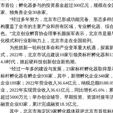
市首位；孵化器参与的投资基金超过
300
亿元，规模在全
家、独角兽企业
30
余家。
“经过多年努力，北京市已形成功能完备、形态多样
构覆盖了全市的主要产业和所有区域，专业孵化器、综
色。”北京创业孵育协会理事长颜振军表示，北京市是最
化模式和行业影响力上，北京市走在全国前列。
为抢抓新一轮科技革命和产业变革重大机遇，探索新
式，
2022
年，北京市试点建设
10
家引领类标杆孵化器和
1
4.0
时代，掀起硬科技创新创业新热潮。
“经过一年多的建设与发展，
23
家标杆孵化器取得显
标杆孵化器在孵企业
930
家，其中，新增孵化企业
348
家
企业
109
家；
2022
年营业收入
36.64
亿元，纳税总额
8188.0
业，
2022
年实现营业收入
36.61
亿元，同比增长
45.6%
；
超过
5000
万元；举办创业辅导、早期投资、资源对接等
融资企业
83
家，累计完成融资
18.3
亿元。
其中，北京市海淀区
9
家孵化载体获评北京市首批标