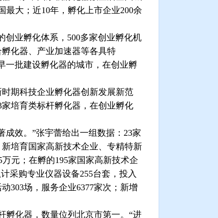
国最大；近
10
年，孵化上市企业
200
余
的创业孵化体系，
500
多家创业孵化机
合孵化器、产业加速器等各具特
早一批建设孵化器的城市，在创业孵
时期科技企业孵化器创新发展新范
3
家培育类标杆孵化器，在创业孵化
著成效。”张宇蕾给出一组数据：
23
家
，新培育国家高新技术企业、专精特新
5
万元；在孵的
195
家国家高新技术企
累计采购专业仪器设备
255
台套，投入
活动
303
场，服务企业
6377
家次；新增
杆孵化器，数量位列北京市第一。“进