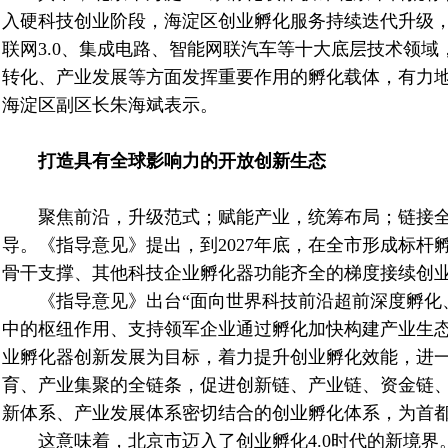
入硬科技创业阶段，海淀区创业孵化服务持续迭代升级
联网
3.0
、集成电路、智能网联汽车等十大底层技术领域
转化、产业发展等方面发挥重要作用的孵化载体，有力地
海淀区副区长朱海斌表示。
打造具有全球影响力的开放创新生态
聚焦前沿，升级范式；赋能产业，统筹布局；链接全
导。《指导意见》提出，到
2027
年底，在全市形成标杆
骨干支撑、其他科技企业孵化器功能齐全的梯度接续创
《指导意见》出台“面向世界科技前沿超前深度孵化
中的枢纽作用、支持领军企业通过孵化加快构建产业生态
业孵化器创新发展为目标，着力提升创业孵化效能，进
育、产业集聚的全链条，促进创新链、产业链、资金链
新体系、产业发展体系密切结合的创业孵化体系，为首
这意味着，北京市迈入了创业孵化
4.0
时代的新境界