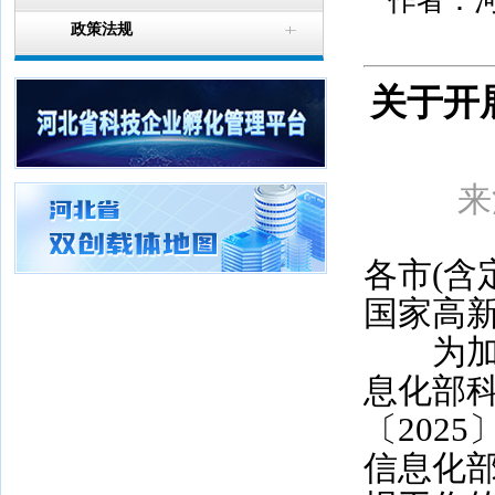
作者：河
政策法规
关于开
来
各市(含
国家高
为加强
息化部
〔202
信息化部