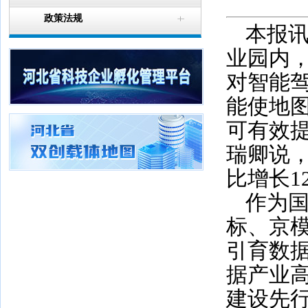
政策法规
本报讯
业园内
对智能
能使地图
可有效
瑞卿说，
比增长1
作为国
标、京
引育数
据产业
建设先