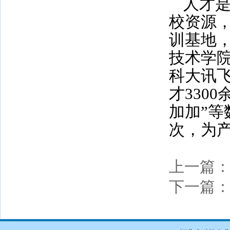
人才是
校资源
训基地，
技术学
科大讯
才330
加加”等
次，为
上一篇
下一篇