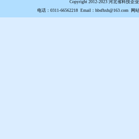
Copyright 2012-2023 
电话：0311-66562218 Email：hbsfhxh@163.com