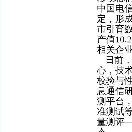
中国电
定，形
市引育数
产值10
相关企业
日前
心，技
校验与
息通信
测平台
准测试
量测评